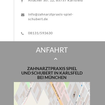
Allacher Str. 12, 85757 Karlsfeld
info@zahnarztpraxis-spiel-
schubert.de
08131/593630
ANFAHRT
ZAHNARZTPRAXIS SPIEL
UND SCHUBERT IN KARLSFELD
BEI MÜNCHEN