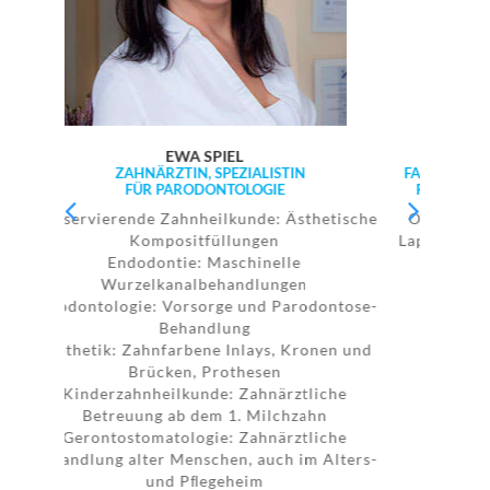
WA SPIEL
DR. MED. DENT. MARTIN B. SCH
TIN, SPEZIALISTIN
FACHZAHNARZT FÜR ORALCHIRURGIE, 
ARODONTOLOGIE
FÜR IMPLANTOLOGIE UND PARODON
hnheilkunde: Ästhetische
Oralchirurgie: Knochentaschenfü
sitfüllungen
Lappenoperationen, Zahnﬂeischve
ie: Maschinelle
Knochenaufbauten, Implantats
nalbehandlungen
Wurzelspitzenrektionen,
orsorge und Parodontose-
Weisheitszahnentfernun
ehandlung
rbene Inlays, Kronen und
en, Prothesen
lkunde: Zahnärztliche
b dem 1. Milchzahn
ologie: Zahnärztliche
Menschen, auch im Alters-
 Pﬂegeheim